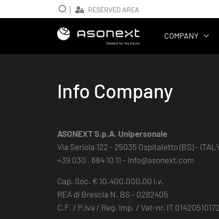
RESERVED AREA
Main navig
COMPANY
Info Company
ASONEXT S.p.A. Unipersonale
Via Seriola 122 - 25035 Ospitaletto (BS) - ITAL
+39 030 . 684 10 11 -
info@asonext.com
Cap. Soc. € 10.400.000,00 i.v.
REA di Brescia N. BS - 0282405
C.F. / P.Iva / Reg. Imp. / Vat-nr. IT 0142051017